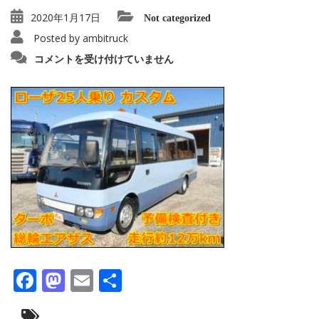
2020年1月17日
Not categorized
Posted by
ambitruck
IMG20200114104433-
コメントを受け付けていません
1280×9601
は
Facebook
Mastodon
Email
共
有