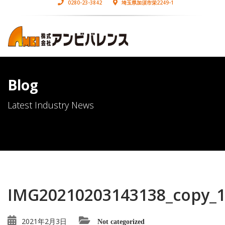
0280-23-3842
埼玉県加須市栄2249-1
Blog
Latest Industry News
IMG20210203143138_copy_
2021年2月3日
Not categorized