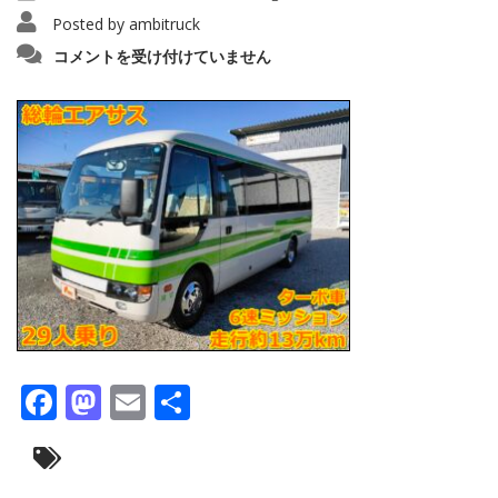
Posted by
ambitruck
IMG20210203143138_copy_1280x96012
コメントを受け付けていません
は
Facebook
Mastodon
Email
共
有