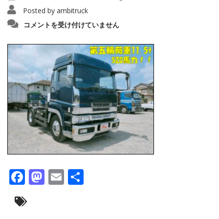
Posted by
ambitruck
IMG20220605102011_copy_1280x960154
コメントを受け付けていません
は
Facebook
Mastodon
Email
共
有