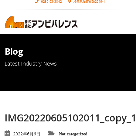
0280-23-3842
埼玉県加須市栄2249-1
Blog
Latest Industry News
IMG20220605102011_copy_
2022年6月6日
Not categorized