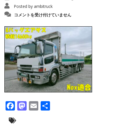
Posted by
ambitruck
IMG20220822082313_copy_1280x96045454
コメントを受け付けていません
は
Facebook
Mastodon
Email
共
有