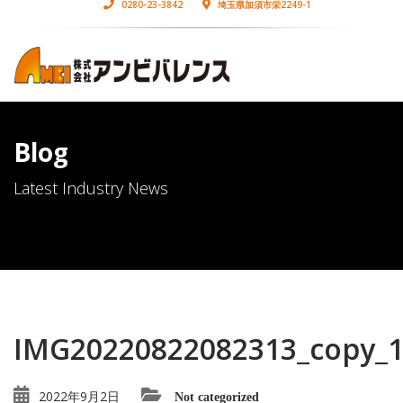
0280-23-3842
埼玉県加須市栄2249-1
Blog
Latest Industry News
IMG20220822082313_copy_
2022年9月2日
Not categorized