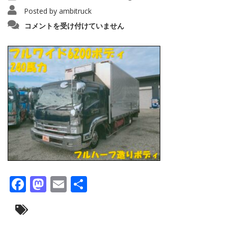
Posted by
ambitruck
IMG20221204142002_copy_1280x96055554578
コメントを受け付けていません
は
Facebook
Mastodon
Email
共
有