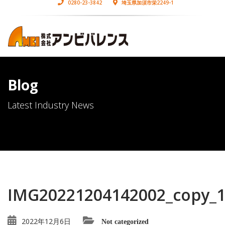
0280-23-3842
埼玉県加須市栄2249-1
Blog
Latest Industry News
IMG20221204142002_copy_
2022年12月6日
Not categorized