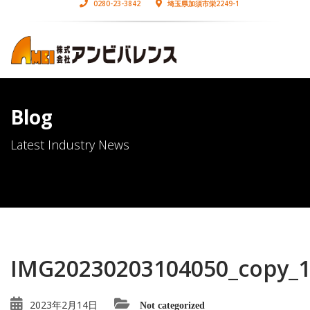
0280-23-3842
埼玉県加須市栄2249-1
Blog
Latest Industry News
IMG20230203104050_copy_
2023年2月14日
Not categorized