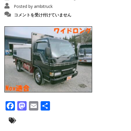
Posted by
ambitruck
IMG20230203104050_copy_1280x9601
コメントを受け付けていません
は
Facebook
Mastodon
Email
共
有