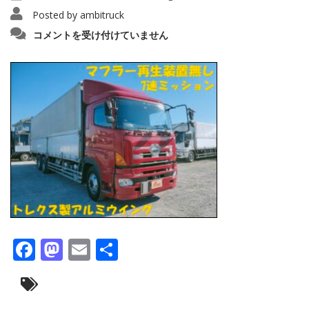
Posted by
ambitruck
IMG20240130135443_copy_1280x96015555
コメントを受け付けていません
は
Facebook
Mastodon
Email
共
有