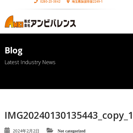
0280-23-3842
埼玉県加須市栄2249-1
Blog
Latest Industry News
IMG20240130135443_copy_
2024年2月2日
Not categorized