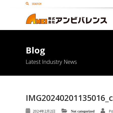
Blog
Latest Industry News
IMG20240201135016_c
2024年2月2日
Po
Not categorized