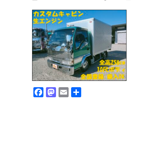
Facebook
Mastodon
Email
共
有