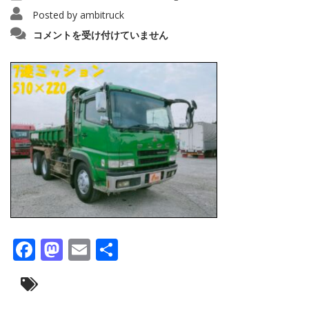
Posted by
ambitruck
IMG20240806144623_copy_1280x960158
コメントを受け付けていません
は
Facebook
Mastodon
Email
共
有