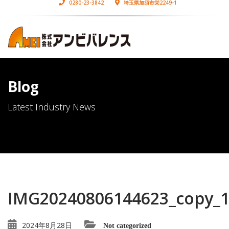
0280-23-3842
埼玉県加須市栄2249-1
Blog
Latest Industry News
IMG20240806144623_copy_
2024年8月28日
Not categorized