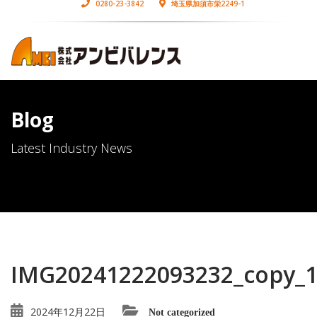
0280-23-3842
埼玉県加須市栄2249-1
Blog
Latest Industry News
IMG20241222093232_copy_
2024年12月22日
Not categorized