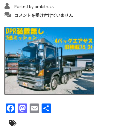
Posted by
ambitruck
IMG20241222093232_copy_1280x960154
コメントを受け付けていません
は
Facebook
Mastodon
Email
共
有