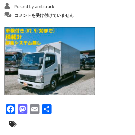
Posted by
ambitruck
IMG20250404123219_copy_1280x960154
コメントを受け付けていません
は
Facebook
Mastodon
Email
共
有