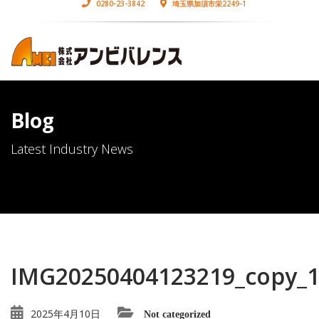
0280-23-3842
埼玉県加須市栄2249-1
Blog
Latest Industry News
IMG20250404123219_copy_
2025年4月10日
Not categorized