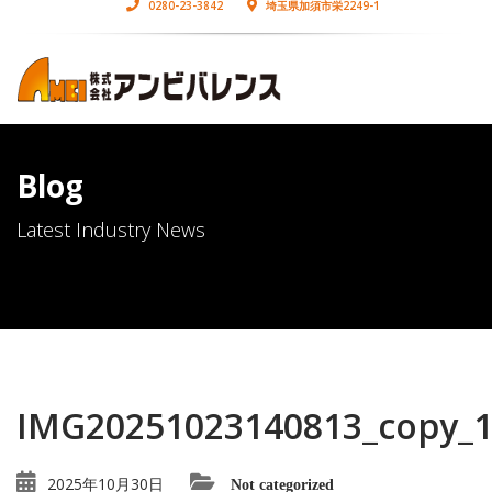
0280-23-3842
埼玉県加須市栄2249-1
Blog
Latest Industry News
IMG20251023140813_copy_
2025年10月30日
Not categorized