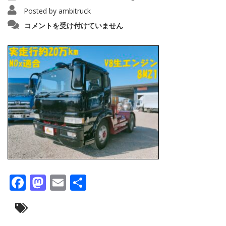
Posted by
ambitruck
IMG20251023140813_copy_1280x960154
コメントを受け付けていません
は
Facebook
Mastodon
Email
共
有