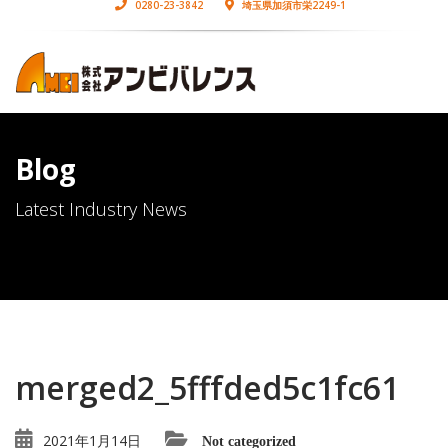
0280-23-3842
埼玉県加須市栄2249-1
Blog
Latest Industry News
merged2_5fffded5c1fc61
2021年1月14日
Not categorized