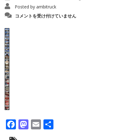
Posted by
ambitruck
merged2_5fffded5c1fc61
コメントを受け付けていません
は
Facebook
Mastodon
Email
共
有