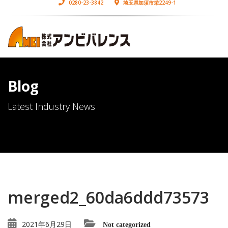
0280-23-3842
埼玉県加須市栄2249-1
Blog
Latest Industry News
merged2_60da6ddd73573
2021年6月29日
Not categorized