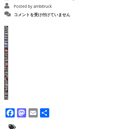
Posted by
ambitruck
merged2_60da6ddd73573
コメントを受け付けていません
は
Facebook
Mastodon
Email
共
有